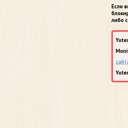
Если в
блоки
либо 
Yutex
Moni
сайт
Yute