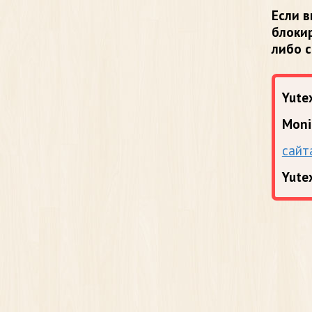
Если в
блоки
либо 
Yutex
Moni
сайт
Yute