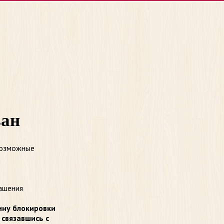
ван
возможные
ашения
ину блокировки
 связавшись с