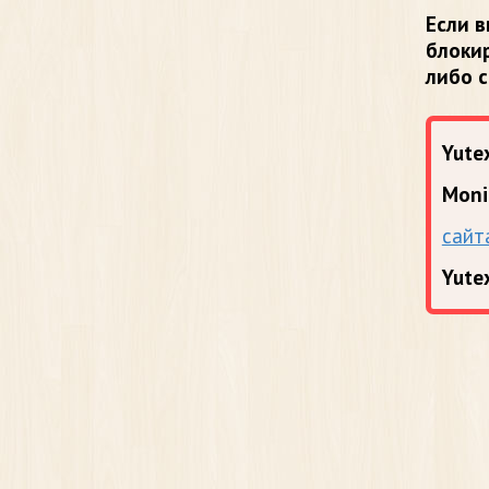
Если в
блоки
либо 
Yutex
Moni
сайт
Yute