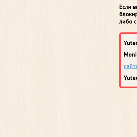
Если в
блоки
либо 
Yutex
Moni
сайт
Yute