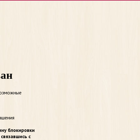
ван
возможные
ашения
ину блокировки
 связавшись с