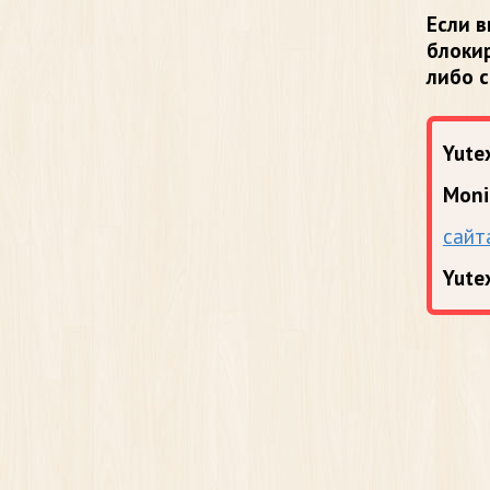
Если в
блоки
либо 
Yutex
Moni
сайт
Yute