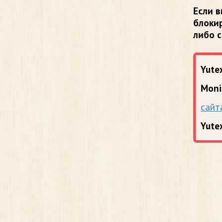
Если в
блоки
либо 
Yutex
Moni
сайт
Yute