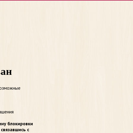
ван
возможные
ашения
ину блокировки
 связавшись с