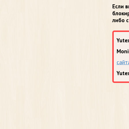
Если в
блоки
либо 
Yutex
Moni
сайт
Yute