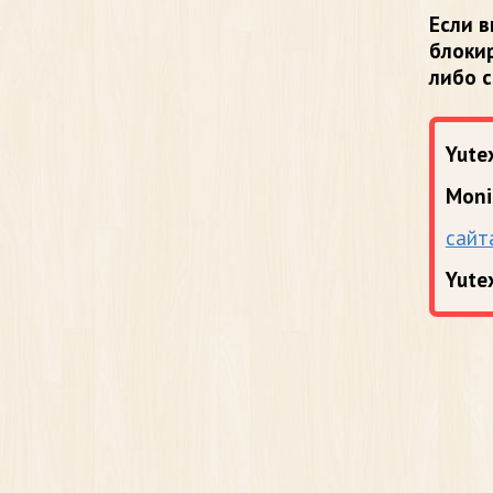
Если в
блоки
либо 
Yutex
Moni
сайт
Yute