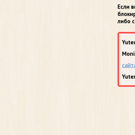
Если в
блоки
либо 
Yutex
Moni
сайт
Yute