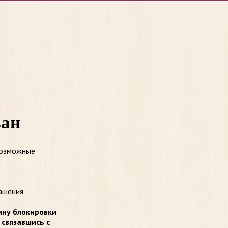
ван
возможные
ашения
ину блокировки
 связавшись с