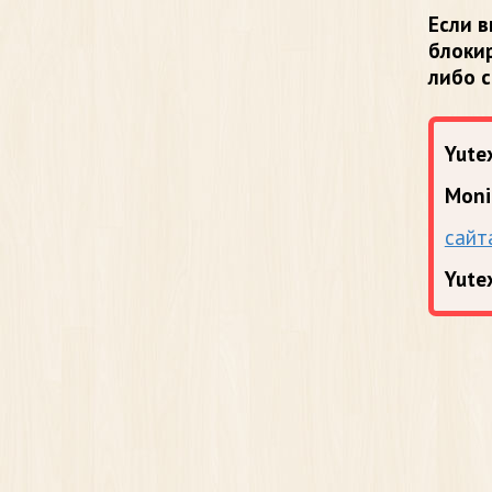
Если в
блоки
либо 
Yutex
Moni
сайт
Yute