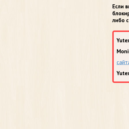
Если в
блоки
либо 
Yutex
Moni
сайт
Yute