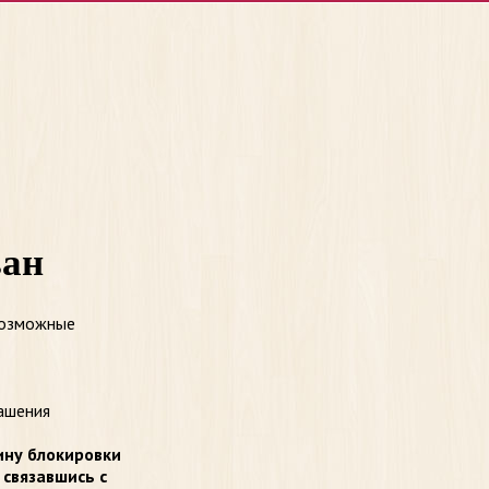
ван
возможные
ашения
ину блокировки
 связавшись с