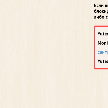
Если в
блоки
либо 
Yutex
Moni
сайт
Yute