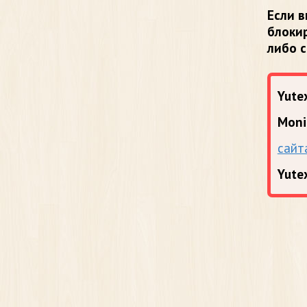
Если в
блоки
либо 
Yutex
Moni
сайт
Yute