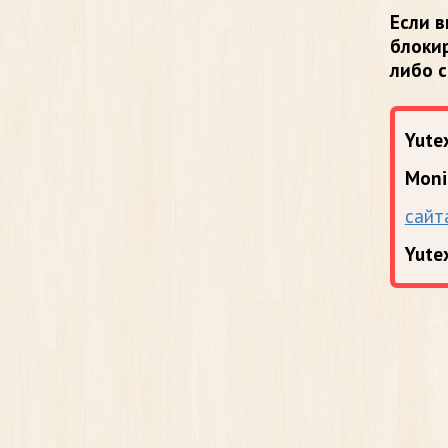
Если в
блоки
либо 
Yutex
Moni
сайт
Yute