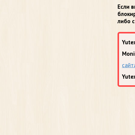
Если в
блоки
либо 
Yutex
Moni
сайт
Yute