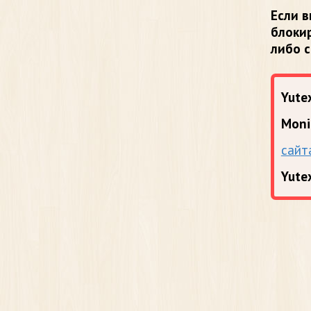
Если в
блоки
либо 
Yutex
Moni
сайт
Yute