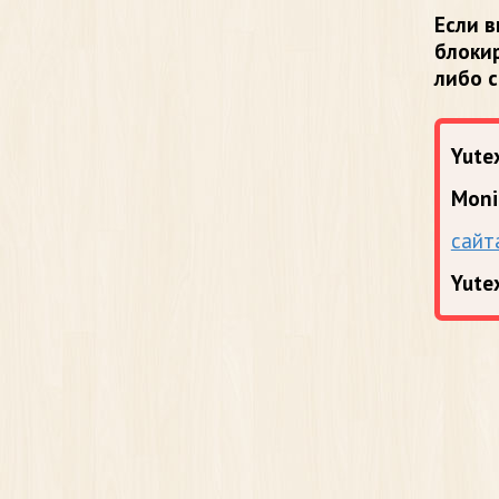
Если в
блоки
либо 
Yutex
Moni
сайт
Yute