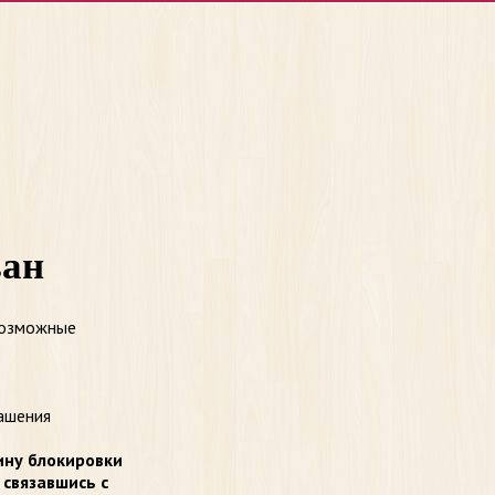
ван
возможные
ашения
ину блокировки
 связавшись с