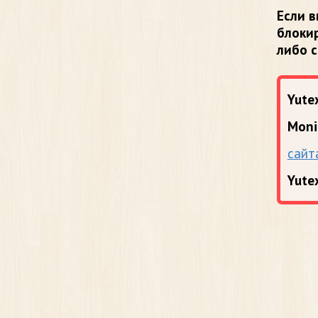
Если в
блоки
либо 
Yutex
Moni
сайт
Yute