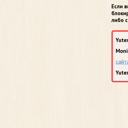
Если в
блоки
либо 
Yutex
Moni
сайт
Yute