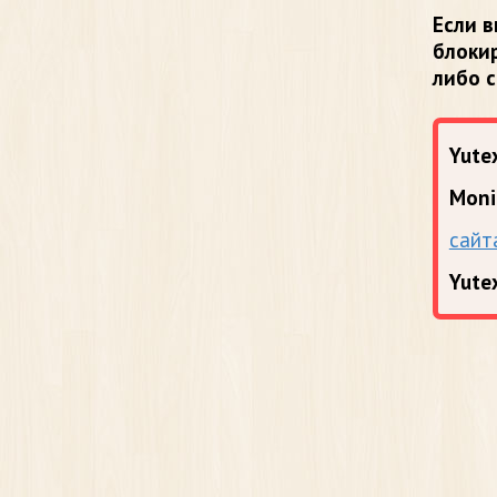
Если в
блоки
либо 
Yutex
Moni
сайт
Yute