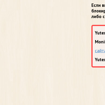
Если в
блоки
либо 
Yutex
Moni
сайт
Yute