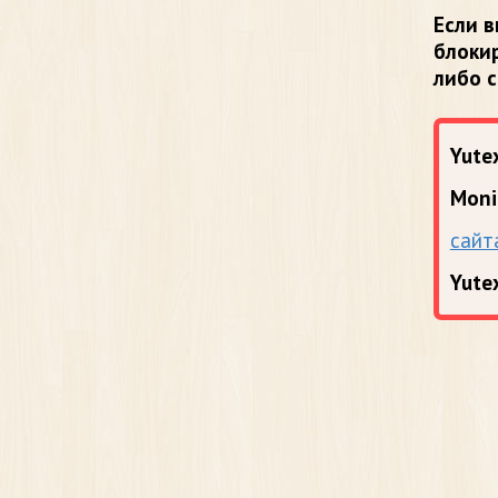
Если в
блоки
либо 
Yutex
Moni
сайт
Yute