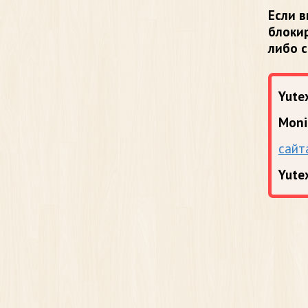
Если в
блоки
либо 
Yutex
Moni
сайт
Yute