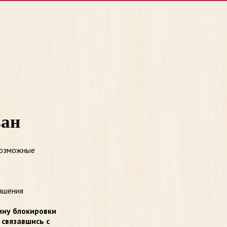
ван
возможные
ашения
ину блокировки
 связавшись с