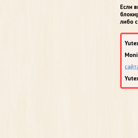
Если в
блоки
либо 
Yutex
Moni
сайт
Yute