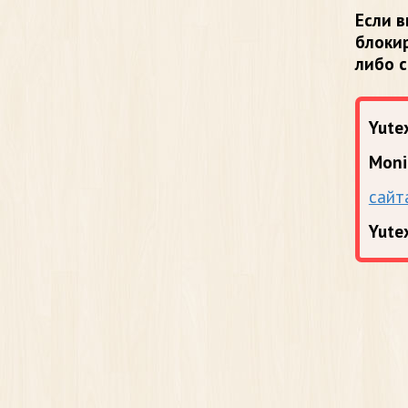
Если в
блоки
либо 
Yutex
Moni
сайт
Yute