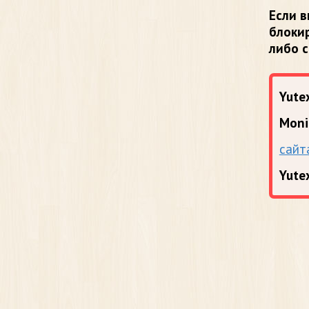
Если в
блоки
либо 
Yutex
Moni
сайт
Yute