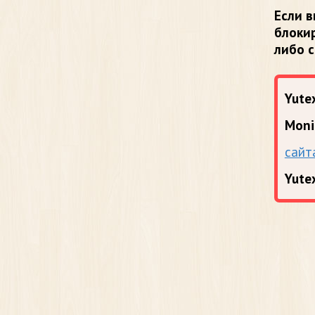
Если в
блоки
либо 
Yutex
Moni
сайт
Yute