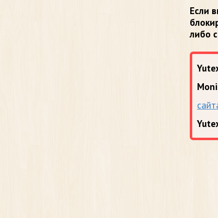
Если в
блоки
либо 
Yutex
Moni
сайт
Yute