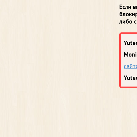
Если в
блоки
либо 
Yutex
Moni
сайт
Yute