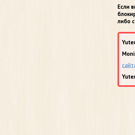
Если в
блоки
либо 
Yutex
Moni
сайт
Yute