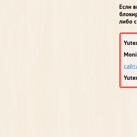
Если в
блоки
либо 
Yutex
Moni
сайт
Yute