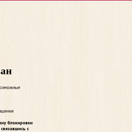
ван
возможные
ашения
ину блокировки
 связавшись с