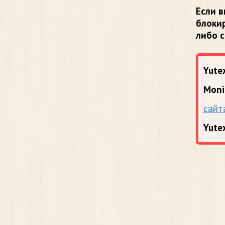
Если в
блоки
либо 
Yutex
Moni
сайт
Yute