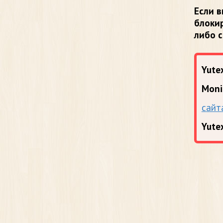
Если в
блоки
либо 
Yutex
Moni
сайт
Yute