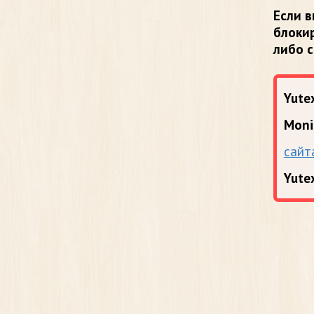
Если в
блоки
либо 
Yutex
Moni
сайт
Yute