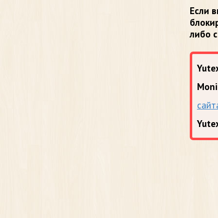
Если в
блоки
либо 
Yutex
Moni
сайт
Yute