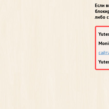
Если в
блоки
либо 
Yutex
Moni
сайт
Yute