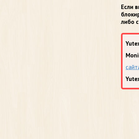
Если в
блоки
либо 
Yutex
Moni
сайт
Yute