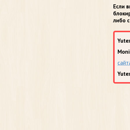
Если в
блоки
либо 
Yutex
Moni
сайт
Yute