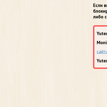
Если в
блоки
либо 
Yutex
Moni
сайт
Yute