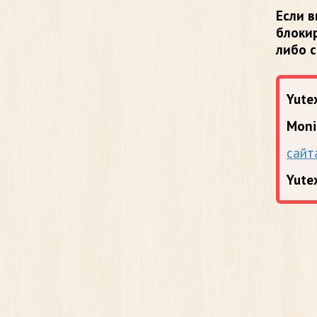
Если в
блоки
либо 
Yutex
Moni
сайт
Yute